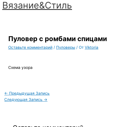
Вязание&Стиль
Перейти
к
Главное
содержимому
меню
Пуловер с ромбами спицами
Оставьте комментарий
/
Пуловеры
/ От
Viktoria
Схема узора
←
Предыдущая Запись
Следующая Запись
→